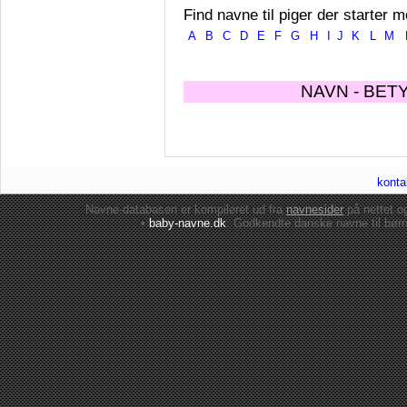
Find navne til piger der starter m
A
B
C
D
E
F
G
H
I
J
K
L
M
NAVN - BET
konta
Navne-databasen er kompileret ud fra
navnesider
på nettet 
•
baby-navne.dk
: Godkendte danske
navne til bør