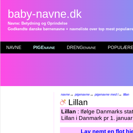
baby-navne.dk
Navne: Betydning og Oprindelse
Godkendte danske børnenavne + navneliste over top mest populære 
NAVNE
PIGEnavne
DRENGenavne
POPULÆRE 
→
→
→
navne
pigenavne
pigenavne med l
lillan
Lillan
Lillan
: Ifølge Danmarks sta
Lillan i Danmark pr 1. janua
Lav nemt en flot h