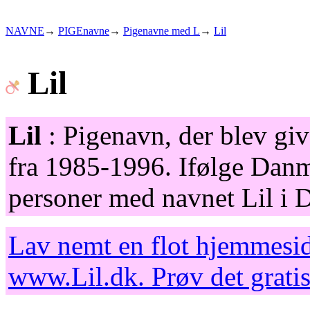
NAVNE
→
PIGEnavne
→
Pigenavne med L
→
Lil
Lil
Lil
: Pigenavn, der blev give
fra 1985-1996. Ifølge Danma
personer med navnet Lil i 
Lav nemt en flot hjemmesid
www.Lil.dk
. Prøv det grat