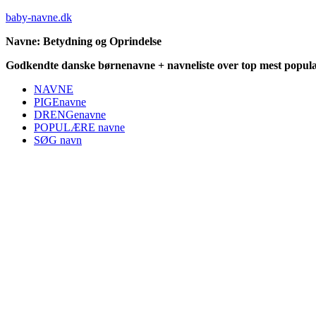
baby-navne.dk
Navne: Betydning og Oprindelse
Godkendte danske børnenavne + navneliste over top mest populæ
NAVNE
PIGEnavne
DRENGenavne
POPULÆRE navne
SØG navn