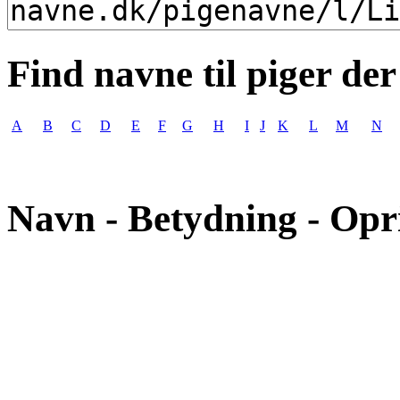
Find navne til piger der
A
B
C
D
E
F
G
H
I
J
K
L
M
N
Navn - Betydning - Opr