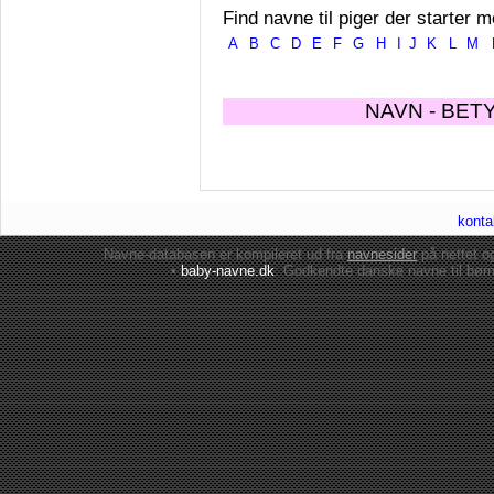
Find navne til piger der starter m
A
B
C
D
E
F
G
H
I
J
K
L
M
NAVN - BET
konta
Navne-databasen er kompileret ud fra
navnesider
på nettet 
•
baby-navne.dk
: Godkendte danske
navne til bør