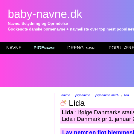
baby-navne.dk
Navne: Betydning og Oprindelse
Godkendte danske børnenavne + navneliste over top mest populære 
NAVNE
PIGEnavne
DRENGenavne
POPULÆRE 
→
→
→
navne
pigenavne
pigenavne med l
lida
Lida
Lida
: Ifølge Danmarks stati
Lida i Danmark pr 1. januar
Lav nemt en flot hjemmesi