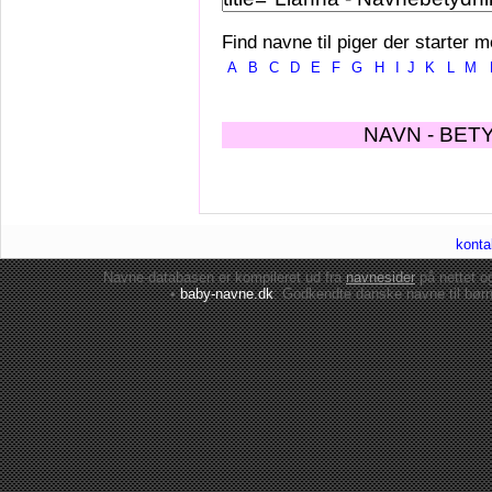
Find navne til piger der starter m
A
B
C
D
E
F
G
H
I
J
K
L
M
NAVN - BET
konta
Navne-databasen er kompileret ud fra
navnesider
på nettet 
•
baby-navne.dk
: Godkendte danske
navne til bør