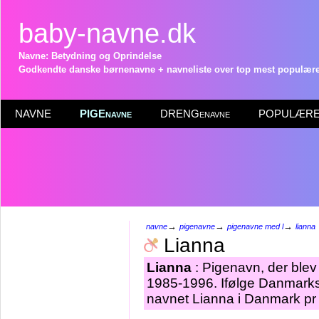
baby-navne.dk
Navne: Betydning og Oprindelse
Godkendte danske børnenavne + navneliste over top mest populære 
NAVNE
PIGEnavne
DRENGenavne
POPULÆRE 
→
→
→
navne
pigenavne
pigenavne med l
lianna
Lianna
Lianna
: Pigenavn, der blev 
1985-1996. Ifølge Danmarks 
navnet Lianna i Danmark pr 