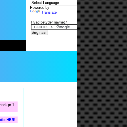
Powered by
Translate
Hvad betyder navnet?
mark pr 1.
atis HER!