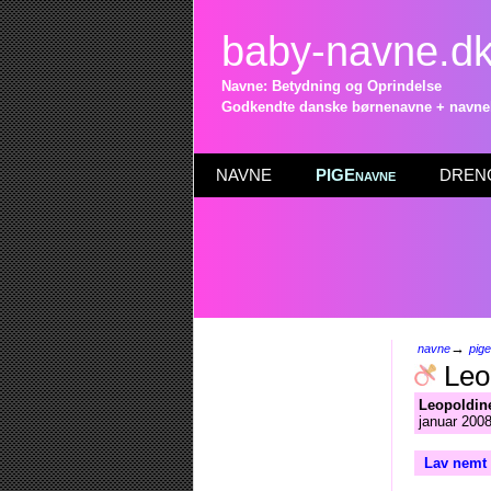
baby-navne.d
Navne: Betydning og Oprindelse
Godkendte danske børnenavne + navneli
NAVNE
PIGEnavne
DRENG
→
navne
pig
Leo
Leopoldin
januar 2008
Lav nemt 