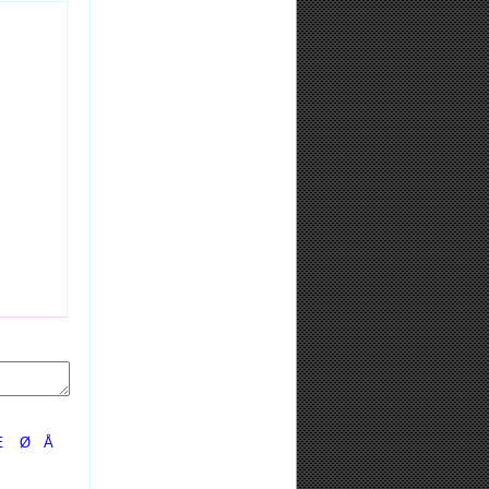
Æ
Ø
Å