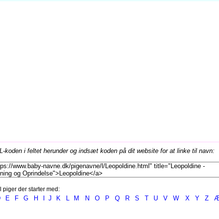
koden i feltet herunder og indsæt koden på dit website for at linke til navn:
l piger der starter med:
D
E
F
G
H
I
J
K
L
M
N
O
P
Q
R
S
T
U
V
W
X
Y
Z