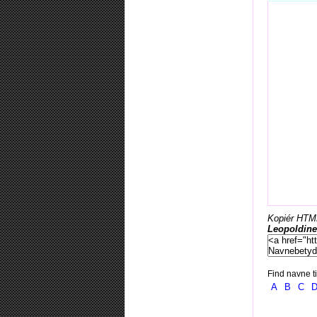
Kopiér HTML-
Leopoldine
Find navne ti
A
B
C