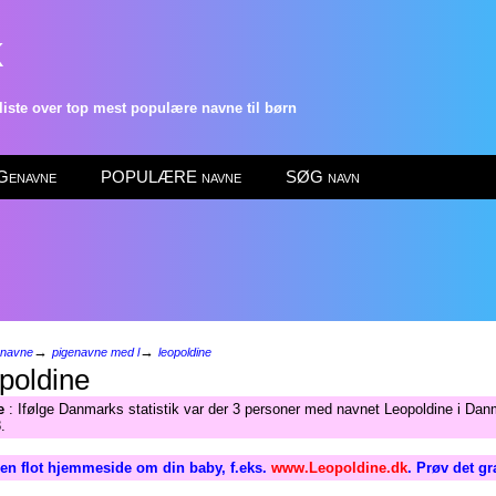
k
ste over top mest populære navne til børn
enavne
POPULÆRE navne
SØG navn
→
→
enavne
pigenavne med l
leopoldine
poldine
e
: Ifølge Danmarks statistik var der 3 personer med navnet Leopoldine i Dan
.
en flot hjemmeside om din baby, f.eks.
www.Leopoldine.dk
. Prøv det gr