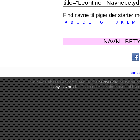
Find navne til piger der starter m
A
B
C
D
E
F
G
H
I
J
K
L
M
NAVN - BET
konta
Navne-databasen er kompileret ud fra
navnesider
på nettet 
•
baby-navne.dk
: Godkendte danske
navne til bør