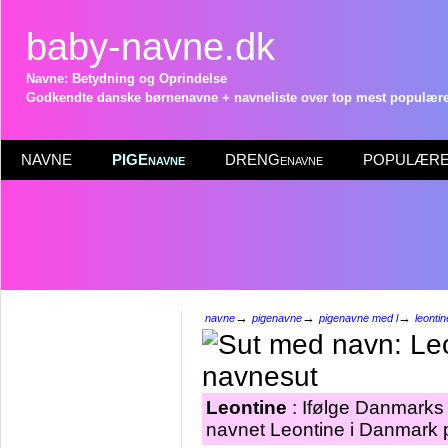
baby-navne.dk
Navne: Betydning og Oprindelse
Godkendte danske børnenavne + navneliste over top mest populære 
NAVNE
PIGEnavne
DRENGenavne
POPULÆRE 
→
→
→
navne
pigenavne
pigenavne med l
leontin
Leontine
: Ifølge Danmarks 
navnet Leontine i Danmark p