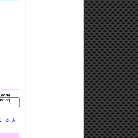
Lenna
Æ
Ø
Å