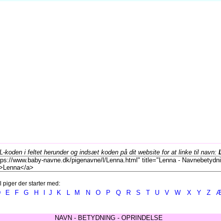
koden i feltet herunder og indsæt koden på dit website for at linke til navn:
l piger der starter med:
D
E
F
G
H
I
J
K
L
M
N
O
P
Q
R
S
T
U
V
W
X
Y
Z
NAVN - BETYDNING - OPRINDELSE