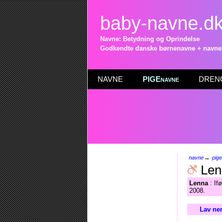
baby-navne.d
Navne: Betydning og Oprindelse
Godkendte danske børnenavne + navneli
NAVNE
PIGEnavne
DRENG
→
navne
pig
Len
Lenna
: If
2008.
Lav ne