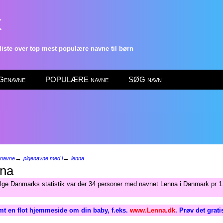
k
ste over top mest populære navne til børn
enavne
POPULÆRE navne
SØG navn
→
→
enavne
pigenavne med l
lenna
na
ølge Danmarks statistik var der 34 personer med navnet Lenna i Danmark pr 1.
mt en flot hjemmeside om din baby, f.eks.
www.Lenna.dk
. Prøv det grat