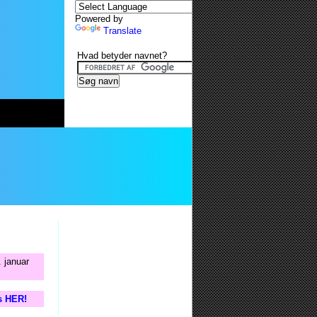
Powered by
Translate
Hvad betyder navnet?
 januar
is HER!