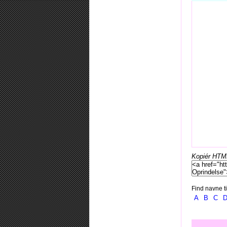
Kopiér HTML-
Find navne ti
A
B
C