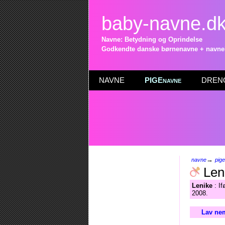
baby-navne.d
Navne: Betydning og Oprindelse
Godkendte danske børnenavne + navneli
NAVNE
PIGEnavne
DRENG
→
navne
pig
Len
Lenike
: If
2008.
Lav nem