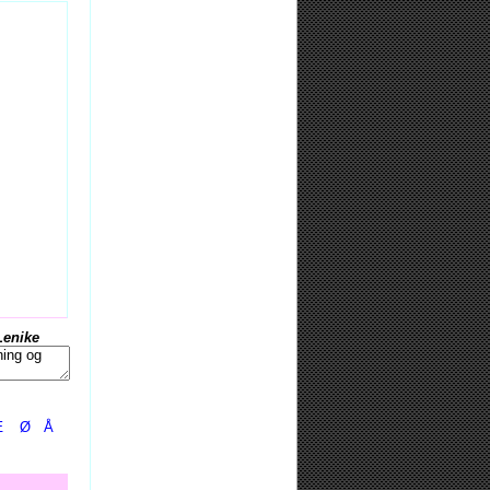
Lenike
Æ
Ø
Å