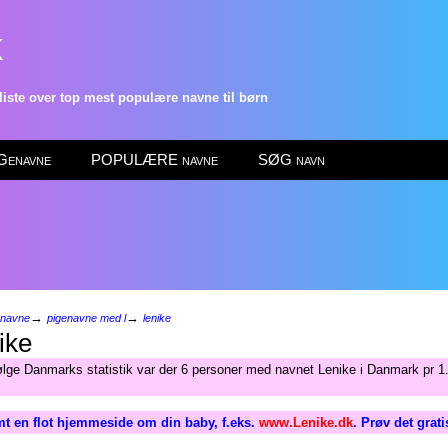
k
ste over top mest populære navne til børn
enavne
POPULÆRE navne
SØG navn
→
→
enavne
pigenavne med l
lenike
ike
ølge Danmarks statistik var der 6 personer med navnet Lenike i Danmark pr 1.
t en flot hjemmeside om din baby, f.eks.
www.Lenike.dk
. Prøv det grat