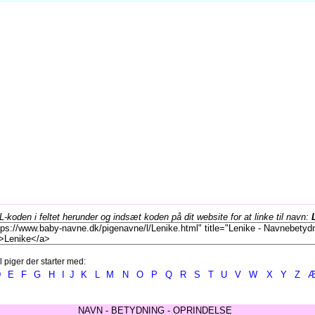
koden i feltet herunder og indsæt koden på dit website for at linke til navn:
l piger der starter med:
D
E
F
G
H
I
J
K
L
M
N
O
P
Q
R
S
T
U
V
W
X
Y
Z
NAVN - BETYDNING - OPRINDELSE