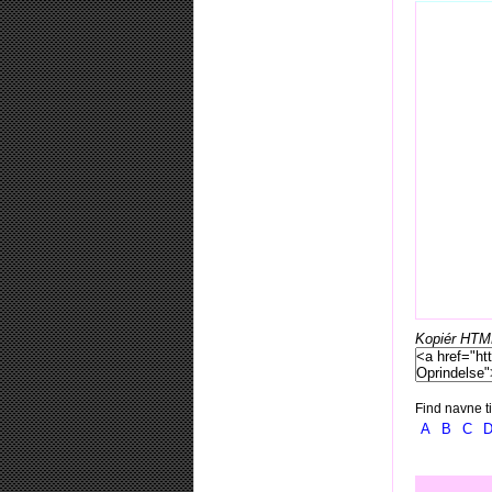
Kopiér HTML-
Find navne ti
A
B
C