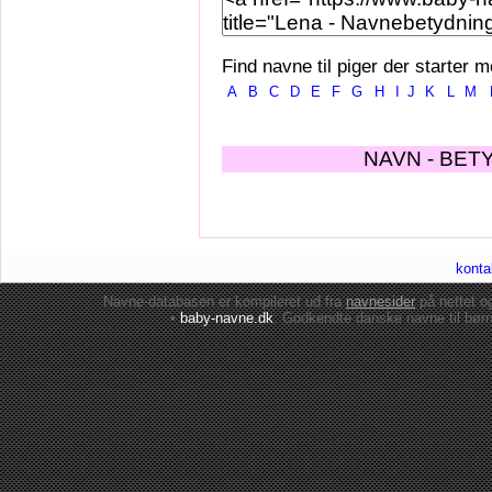
Find navne til piger der starter m
A
B
C
D
E
F
G
H
I
J
K
L
M
NAVN - BET
konta
Navne-databasen er kompileret ud fra
navnesider
på nettet 
•
baby-navne.dk
: Godkendte danske
navne til bør