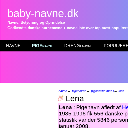
baby-navne.dk
Navne: Betydning og Oprindelse
Godkendte danske børnenavne + navneliste over top mest populære 
NAVNE
PIGEnavne
DRENGenavne
POPULÆRE 
→
→
→
navne
pigenavne
pigenavne med l
lena
Lena
Lena
: Pigenavn afledt af
He
1985-1996 fik 556 danske p
statistik var der 5846 pers
januar 2008.