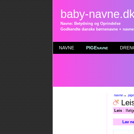
baby-navne.d
Navne: Betydning og Oprindelse
Godkendte danske børnenavne + navneli
NAVNE
PIGEnavne
DRENG
→
navne
pig
Lei
Leis
: Iføl
Lav ne