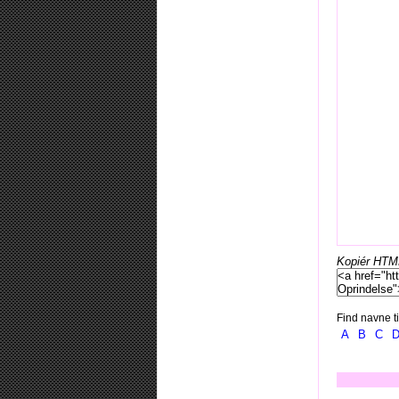
Kopiér HTML-
Find navne ti
A
B
C