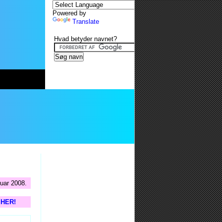
Powered by
Translate
Hvad betyder navnet?
nuar 2008.
s HER!