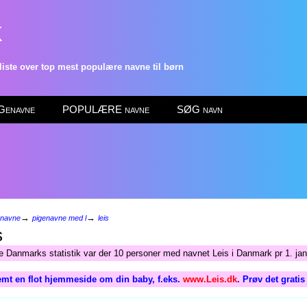
k
ste over top mest populære navne til børn
enavne
POPULÆRE navne
SØG navn
→
→
enavne
pigenavne med l
leis
s
ge Danmarks statistik var der 10 personer med navnet Leis i Danmark pr 1. ja
mt en flot hjemmeside om din baby, f.eks.
www.Leis.dk
. Prøv det grati