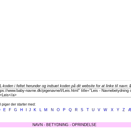
koden i feltet herunder og indsæt koden på dit website for at linke til navn:
l piger der starter med:
D
E
F
G
H
I
J
K
L
M
N
O
P
Q
R
S
T
U
V
W
X
Y
Z
NAVN - BETYDNING - OPRINDELSE