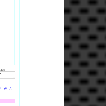
Leis
Æ
Ø
Å