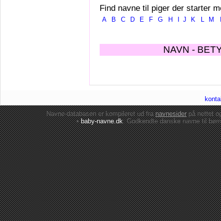
Find navne til piger der starter m
A
B
C
D
E
F
G
H
I
J
K
L
M
NAVN - BET
konta
Navne-databasen er kompileret ud fra
navnesider
på nettet 
•
baby-navne.dk
: Godkendte danske
navne til bør