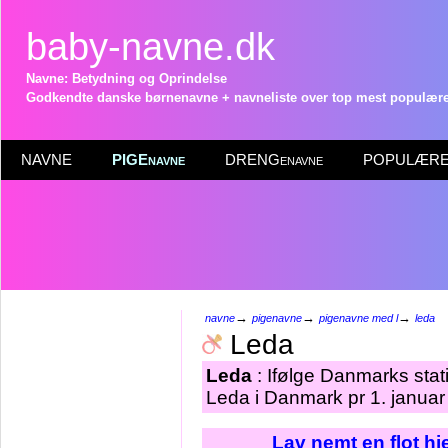
baby-navne.dk
Navne: Betydning og Oprindelse
Godkendte danske børnenavne + navneliste over top mest populære 
NAVNE
PIGEnavne
DRENGenavne
POPULÆRE 
→
→
→
navne
pigenavne
pigenavne med l
leda
Leda
Leda
: Ifølge Danmarks stat
Leda i Danmark pr 1. januar
Lav nemt en flot h