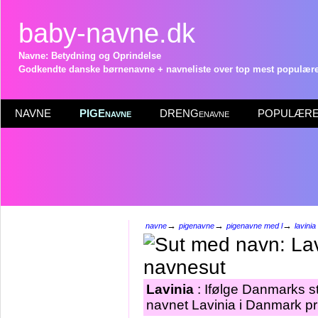
baby-navne.dk
Navne: Betydning og Oprindelse
Godkendte danske børnenavne + navneliste over top mest populære 
NAVNE
PIGEnavne
DRENGenavne
POPULÆRE 
→
→
→
navne
pigenavne
pigenavne med l
lavinia
Lavinia
: Ifølge Danmarks st
navnet Lavinia i Danmark pr