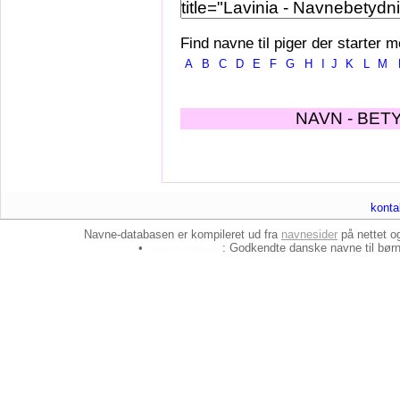
Find navne til piger der starter m
A
B
C
D
E
F
G
H
I
J
K
L
M
NAVN - BET
konta
Navne-databasen er kompileret ud fra
navnesider
på nettet 
•
baby-navne.dk
: Godkendte danske
navne til bør