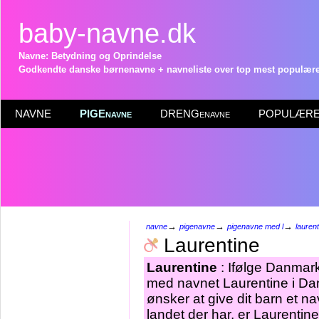
baby-navne.dk
Navne: Betydning og Oprindelse
Godkendte danske børnenavne + navneliste over top mest populære 
NAVNE
PIGEnavne
DRENGenavne
POPULÆRE 
→
→
→
navne
pigenavne
pigenavne med l
laurent
Laurentine
Laurentine
: Ifølge Danmark
med navnet Laurentine i Dan
ønsker at give dit barn et n
landet der har, er Laurentin