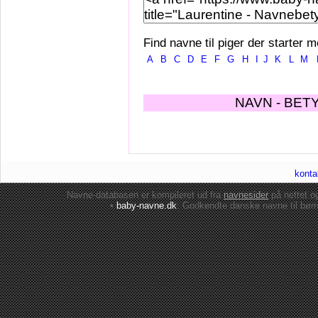
Find navne til piger der starter m
A
B
C
D
E
F
G
H
I
J
K
L
M
NAVN - BET
konta
Navne-databasen er kompileret ud fra
navnesider
på nettet 
•
baby-navne.dk
: Godkendte danske
navne til bør