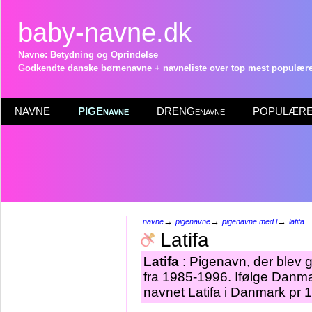
baby-navne.dk
Navne: Betydning og Oprindelse
Godkendte danske børnenavne + navneliste over top mest populære 
NAVNE
PIGEnavne
DRENGenavne
POPULÆRE 
→
→
→
navne
pigenavne
pigenavne med l
latifa
Latifa
Latifa
: Pigenavn, der blev gi
fra 1985-1996. Ifølge Danma
navnet Latifa i Danmark pr 1