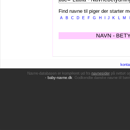
Find navne til piger der starter m
A
B
C
D
E
F
G
H
I
J
K
L
M
NAVN - BET
konta
Navne-databasen er kompileret ud fra
navnesider
på nettet 
•
baby-navne.dk
: Godkendte danske
navne til bør