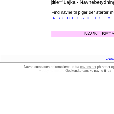
Find navne til piger der starter m
A
B
C
D
E
F
G
H
I
J
K
L
M
NAVN - BET
konta
Navne-databasen er kompileret ud fra
navnesider
på nettet 
•
baby-navne.dk
: Godkendte danske
navne til bør