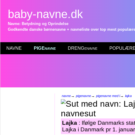
baby-navne.dk
Navne: Betydning og Oprindelse
Godkendte danske børnenavne + navneliste over top mest populære 
NAVNE
PIGEnavne
DRENGenavne
POPULÆRE 
→
→
→
navne
pigenavne
pigenavne med l
lajka
Lajka
: Ifølge Danmarks stat
Lajka i Danmark pr 1. janua