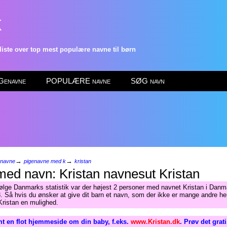
k
ste over top mest populære navne til børn
enavne
POPULÆRE navne
SØG navn
→
→
enavne
pigenavne med k
kristan
Kristan
følge Danmarks statistik var der højest 2 personer med navnet Kristan i Danma
. Så hvis du ønsker at give dit barn et navn, som der ikke er mange andre her
 Kristan en mulighed.
t en flot hjemmeside om din baby, f.eks.
www.Kristan.dk
. Prøv det grat