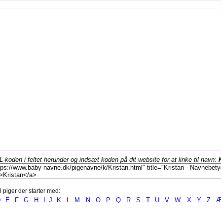
koden i feltet herunder og indsæt koden på dit website for at linke til navn:
l piger der starter med:
D
E
F
G
H
I
J
K
L
M
N
O
P
Q
R
S
T
U
V
W
X
Y
Z