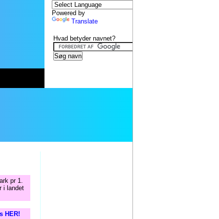
Powered by
Translate
Hvad betyder navnet?
rk pr 1.
 i landet
is HER!