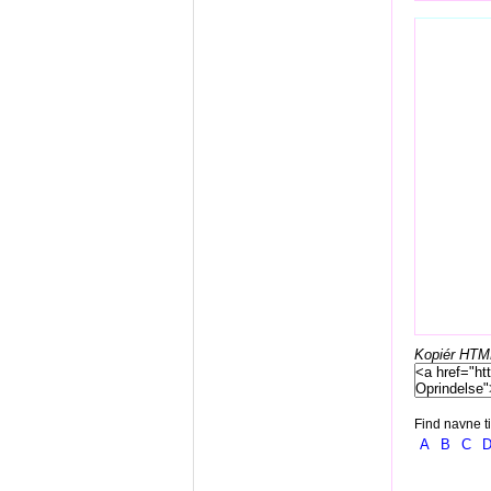
Kopiér HTML-
Find navne ti
A
B
C