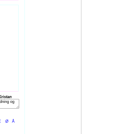
Kristan
Æ
Ø
Å