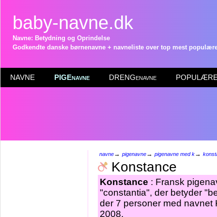
baby-navne.dk
Navne: Betydning og Oprindelse
Godkendte danske børnenavne + navneliste over top mest populære 
NAVNE
PIGEnavne
DRENGenavne
POPULÆRE 
→
→
→
navne
pigenavne
pigenavne med k
konst
Konstance
Konstance
: Fransk pigenav
"constantia", der betyder "b
der 7 personer med navnet 
2008.