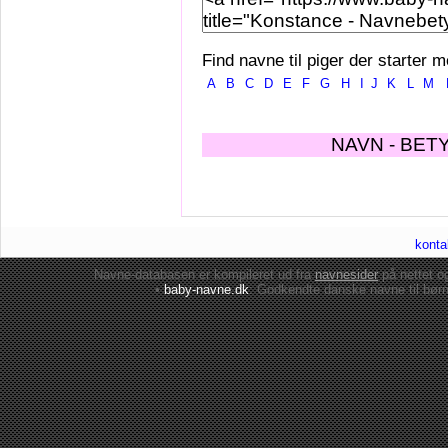
Find navne til piger der starter m
A
B
C
D
E
F
G
H
I
J
K
L
M
NAVN - BET
konta
Navne-databasen er kompileret ud fra
navnesider
på nettet 
•
baby-navne.dk
: Godkendte danske
navne til bør