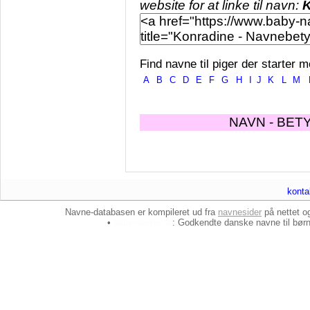
website for at linke til navn:
K
Find navne til piger der starter m
A
B
C
D
E
F
G
H
I
J
K
L
M
NAVN - BET
konta
Navne-databasen er kompileret ud fra
navnesider
på nettet 
•
baby-navne.dk
: Godkendte danske
navne til bør