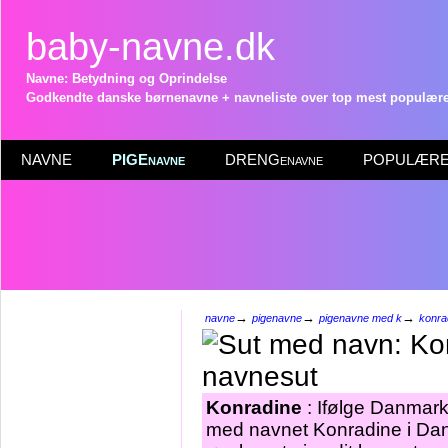
baby-navne.dk
Navne: Betydning og Oprindelse
Godkendte danske børnenavne + navneliste over top mest populære 
NAVNE
PIGEnavne
DRENGenavne
POPULÆRE 
→
→
→
navne
pigenavne
pigenavne med k
konra
Konradine
: Ifølge Danmarks
med navnet Konradine i Dan