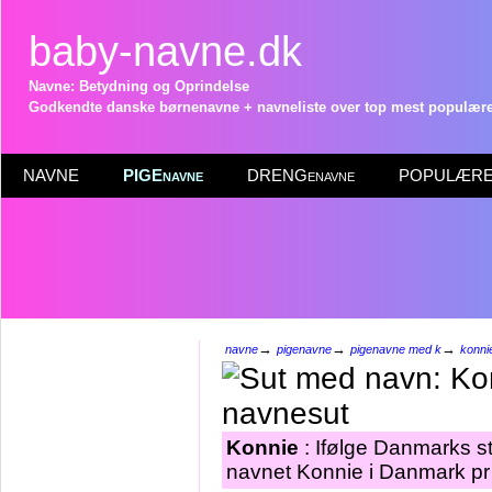
baby-navne.dk
Navne: Betydning og Oprindelse
Godkendte danske børnenavne + navneliste over top mest populære 
NAVNE
PIGEnavne
DRENGenavne
POPULÆRE 
→
→
→
navne
pigenavne
pigenavne med k
konni
Konnie
: Ifølge Danmarks st
navnet Konnie i Danmark pr 