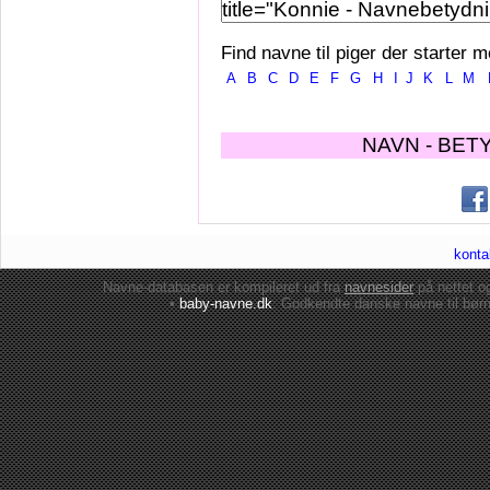
Find navne til piger der starter m
A
B
C
D
E
F
G
H
I
J
K
L
M
NAVN - BET
konta
Navne-databasen er kompileret ud fra
navnesider
på nettet 
•
baby-navne.dk
: Godkendte danske
navne til bør