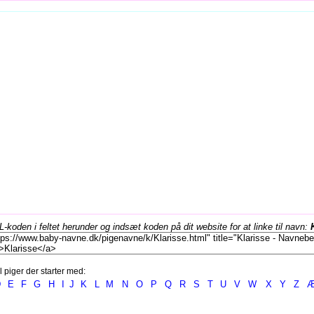
koden i feltet herunder og indsæt koden på dit website for at linke til navn:
l piger der starter med:
D
E
F
G
H
I
J
K
L
M
N
O
P
Q
R
S
T
U
V
W
X
Y
Z