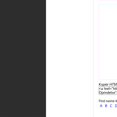
Kopiér HTML-
Find navne ti
A
B
C