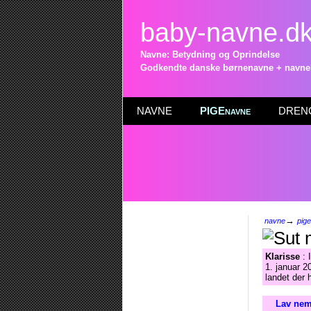
baby-navne.d
Navne: Betydning og Oprindelse
Godkendte danske børnenavne + navneli
NAVNE
PIGEnavne
DRENG
→
navne
pig
Klarisse
: 
1. januar 2
landet der 
Lav nem