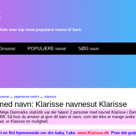
k
ste over top mest populære navne til børn
enavne
POPULÆRE navne
SØG navn
→
→
enavne
pigenavne med k
klarisse
Klarisse
Ifølge Danmarks statistik var der højest 2 personer med navnet Klarisse i Da
008. Så hvis du ønsker at give dit barn et navn, som der ikke er mange andre 
har, er Klarisse en mulighed.
t en flot hjemmeside om din baby, f.eks.
www.Klarisse.dk
. Prøv det gra