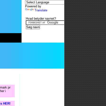
Powered by
Translate
Hvad betyder navnet?
nmark pr
her i
tis HER!