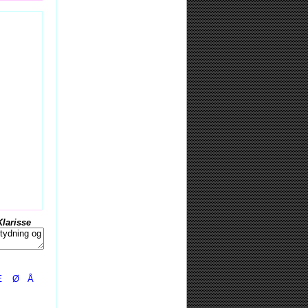
Klarisse
Æ
Ø
Å