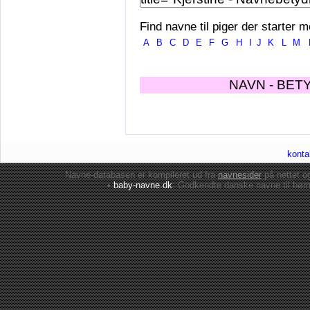
Find navne til piger der starter m
A
B
C
D
E
F
G
H
I
J
K
L
M
NAVN - BET
konta
Navne-databasen er kompileret ud fra
navnesider
på nettet 
•
baby-navne.dk
: Godkendte danske
navne til bør