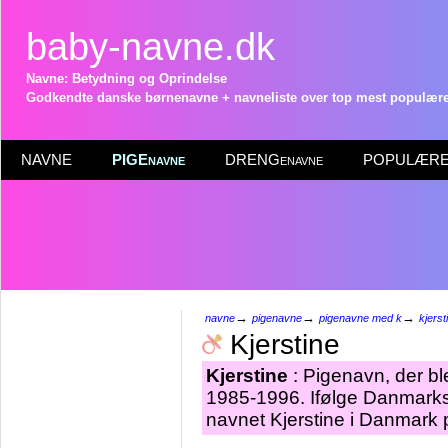
baby-navne.dk
Navne: Betydning og Oprindelse
Godkendte danske børnenavne + navneliste over top mest populære 
NAVNE
PIGEnavne
DRENGenavne
POPULÆRE 
→
→
→
navne
pigenavne
pigenavne med k
kjerst
Kjerstine
Kjerstine
: Pigenavn, der ble
1985-1996. Ifølge Danmarks 
navnet Kjerstine i Danmark p