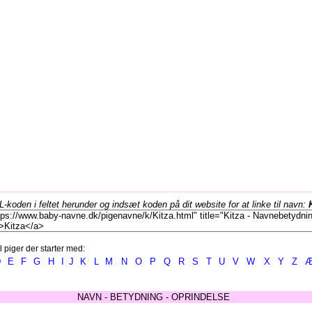
koden i feltet herunder og indsæt koden på dit website for at linke til navn:
l piger der starter med:
D
E
F
G
H
I
J
K
L
M
N
O
P
Q
R
S
T
U
V
W
X
Y
Z
NAVN - BETYDNING - OPRINDELSE