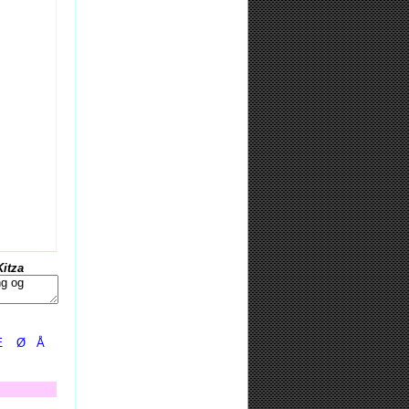
Kitza
Æ
Ø
Å