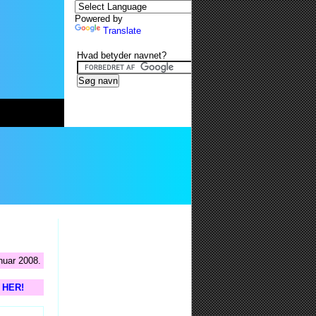
Powered by
Translate
Hvad betyder navnet?
nuar 2008.
s HER!