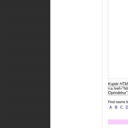
Kopiér HTML-
Find navne ti
A
B
C