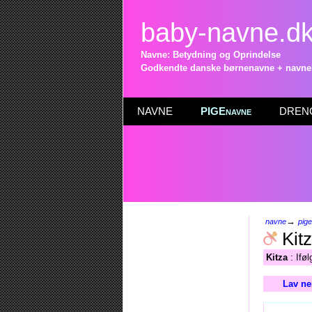
baby-navne.d
Navne: Betydning og Oprindelse
Godkendte danske børnenavne + navneli
NAVNE
PIGEnavne
DRENG
→
navne
pig
Kit
Kitza
: Ifø
Lav ne