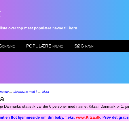
k
ste over top mest populære navne til børn
enavne
POPULÆRE navne
SØG navn
→
→
enavne
pigenavne med k
kitza
za
lge Danmarks statistik var der 6 personer med navnet Kitza i Danmark pr 1. ja
mt en flot hjemmeside om din baby, f.eks.
www.Kitza.dk
. Prøv det grati