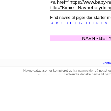
Find navne til piger der starter m
A
B
C
D
E
F
G
H
I
J
K
L
M
NAVN - BET
konta
Navne-databasen er kompileret ud fra
navnesider
på nettet 
•
baby-navne.dk
: Godkendte danske
navne til bør