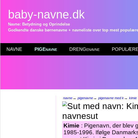
baby-navne.dk
Navne: Betydning og Oprindelse
Godkendte danske børnenavne + navneliste over top mest populære 
NAVNE
PIGEnavne
DRENGenavne
POPULÆRE 
→
→
→
navne
pigenavne
pigenavne med k
kimie
Kimie
: Pigenavn, der blev gi
1985-1996. Ifølge Danmarks 