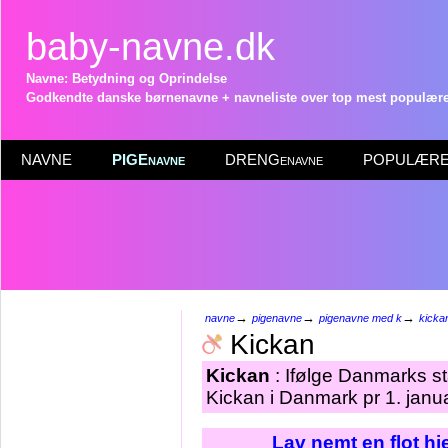
baby-navne.dk
Navne: Betydning og Oprindelse
Godkendte danske børnenavne + navneliste over top mest populære 
NAVNE
PIGEnavne
DRENGenavne
POPULÆRE 
→
→
→
navne
pigenavne
pigenavne med k
kicka
Kickan
Kickan
: Ifølge Danmarks st
Kickan i Danmark pr 1. janu
Lav nemt en flot h