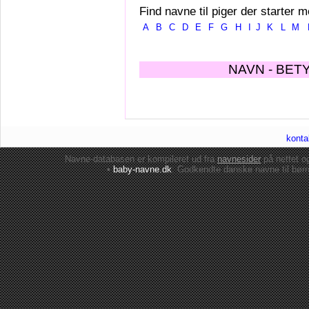
Find navne til piger der starter m
A
B
C
D
E
F
G
H
I
J
K
L
M
NAVN - BET
konta
Navne-databasen er kompileret ud fra
navnesider
på nettet 
•
baby-navne.dk
: Godkendte danske
navne til bør