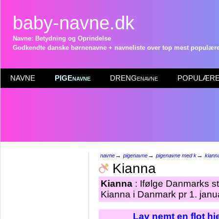
baby-navne.dk
Navne: Betydning og Oprindelse
Godkendte danske børnenavne + navneliste over top mest populære 
NAVNE
PIGEnavne
DRENGenavne
POPULÆRE 
→
→
→
navne
pigenavne
pigenavne med k
kiann
Kianna
Kianna
: Ifølge Danmarks st
Kianna i Danmark pr 1. janu
Lav nemt en flot h