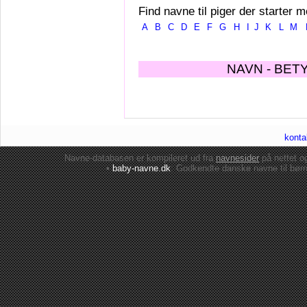
Find navne til piger der starter m
A
B
C
D
E
F
G
H
I
J
K
L
M
NAVN - BET
konta
Navne-databasen er kompileret ud fra
navnesider
på nettet 
•
baby-navne.dk
: Godkendte danske
navne til bør