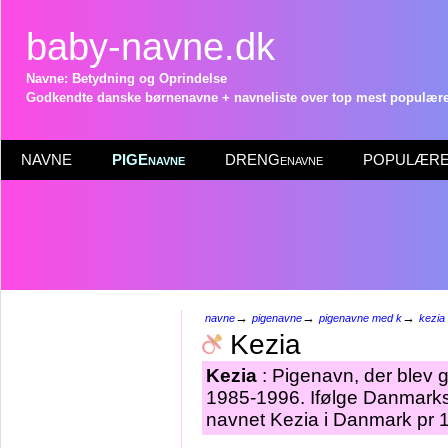
baby-navne.dk
Navne: Betydning og Oprindelse
Godkendte danske børnenavne + navneliste over top mest populære 
NAVNE
PIGEnavne
DRENGenavne
POPULÆRE 
→
→
→
navne
pigenavne
pigenavne med k
kezia
Kezia
Kezia
: Pigenavn, der blev gi
1985-1996. Ifølge Danmarks 
navnet Kezia i Danmark pr 1