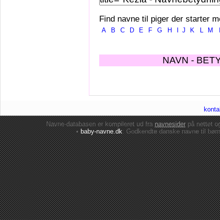
Find navne til piger der starter m
A
B
C
D
E
F
G
H
I
J
K
L
M
NAVN - BET
konta
Navne-databasen er kompileret ud fra
navnesider
på nettet 
•
baby-navne.dk
: Godkendte danske
navne til bør