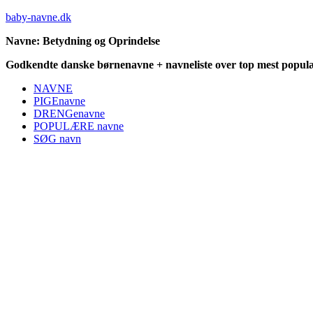
baby-navne.dk
Navne: Betydning og Oprindelse
Godkendte danske børnenavne + navneliste over top mest populæ
NAVNE
PIGEnavne
DRENGenavne
POPULÆRE navne
SØG navn