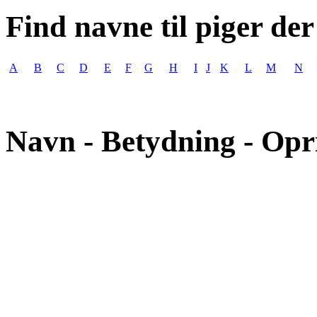
Find navne til piger der
A
B
C
D
E
F
G
H
I
J
K
L
M
N
Navn - Betydning - Opr