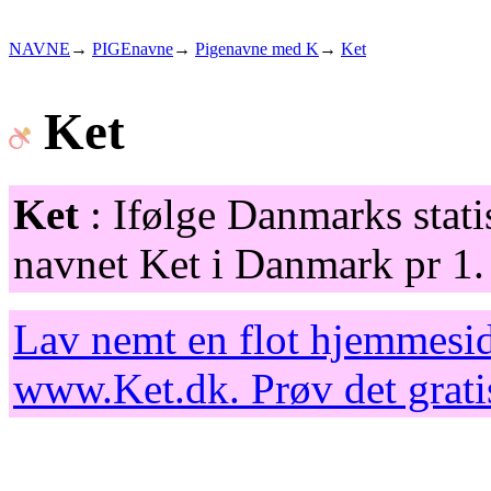
NAVNE
→
PIGEnavne
→
Pigenavne med K
→
Ket
Ket
Ket
: Ifølge Danmarks stati
navnet Ket i Danmark pr 1.
Lav nemt en flot hjemmesid
www.Ket.dk
. Prøv det gra