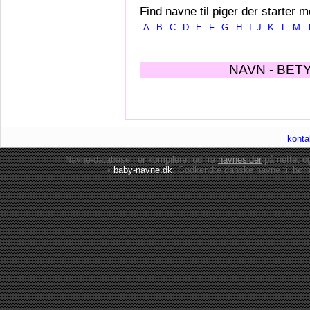
Find navne til piger der starter m
A
B
C
D
E
F
G
H
I
J
K
L
M
NAVN - BET
konta
Navne-databasen er kompileret ud fra
navnesider
på nettet 
•
baby-navne.dk
: Godkendte danske
navne til bør