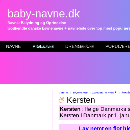
baby-navne.dk
Navne: Betydning og Oprindelse
Godkendte danske børnenavne + navneliste over top mest populære 
NAVNE
PIGEnavne
DRENGenavne
POPULÆRE 
→
→
→
navne
pigenavne
pigenavne med k
kerst
Kersten
Kersten
: Ifølge Danmarks s
Kersten i Danmark pr 1. jan
Lav nemt en flot h