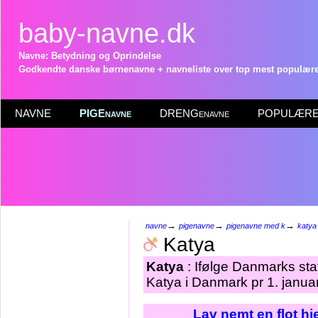
baby-navne.dk
Navne: Betydning og Oprindelse
Godkendte danske børnenavne + navneliste over top mest populære 
NAVNE
PIGEnavne
DRENGenavne
POPULÆRE 
→
→
→
navne
pigenavne
pigenavne med k
katya
Katya
Katya
: Ifølge Danmarks sta
Katya i Danmark pr 1. janua
Lav nemt en flot h