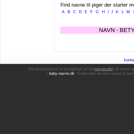
Find navne til piger der starter m
A
B
C
D
E
F
G
H
I
J
K
L
M
NAVN - BET
konta
Navne-databasen er kompileret ud fra
navnesider
på nettet 
•
baby-navne.dk
: Godkendte danske
navne til bør