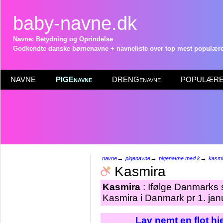
baby-navne.dk
Navne: Betydning og Oprindelse
Godkendte danske børnenavne + navneliste over top mest populære 
NAVNE
PIGEnavne
DRENGenavne
POPULÆRE 
→
→
→
navne
pigenavne
pigenavne med k
kasmi
Kasmira
Kasmira
: Ifølge Danmarks s
Kasmira i Danmark pr 1. jan
Lav nemt en flot h