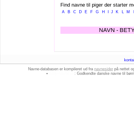
Find navne til piger der starter m
A
B
C
D
E
F
G
H
I
J
K
L
M
NAVN - BET
konta
Navne-databasen er kompileret ud fra
navnesider
på nettet 
•
baby-navne.dk
: Godkendte danske
navne til bør