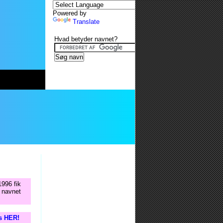
Powered by
Translate
Hvad betyder navnet?
1996 fik
d navnet
is HER!