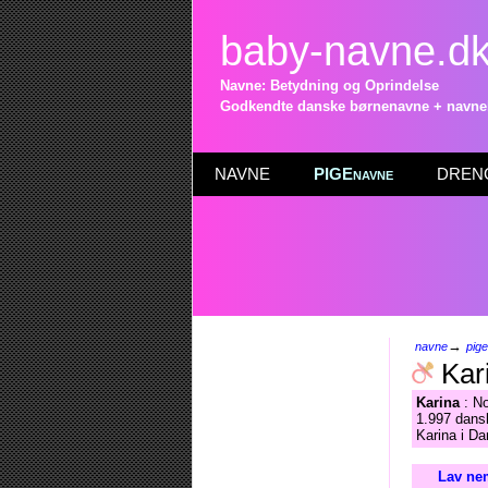
baby-navne.d
Navne: Betydning og Oprindelse
Godkendte danske børnenavne + navneli
NAVNE
PIGEnavne
DRENG
→
navne
pig
Kar
Karina
: No
1.997 dansk
Karina i Da
Lav nem