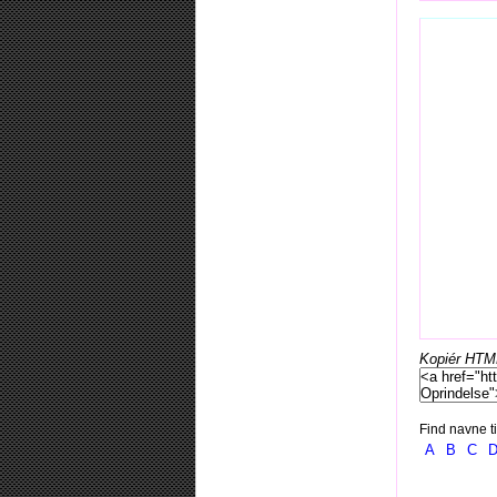
Kopiér HTML-
Find navne ti
A
B
C