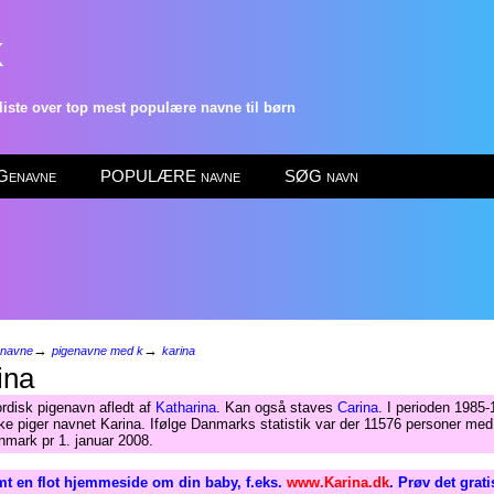
k
ste over top mest populære navne til børn
enavne
POPULÆRE navne
SØG navn
→
→
enavne
pigenavne med k
karina
ina
rdisk pigenavn afledt af
Katharina
. Kan også staves
Carina
. I perioden 1985-
e piger navnet Karina. Ifølge Danmarks statistik var der 11576 personer me
nmark pr 1. januar 2008.
t en flot hjemmeside om din baby, f.eks.
www.Karina.dk
. Prøv det grat