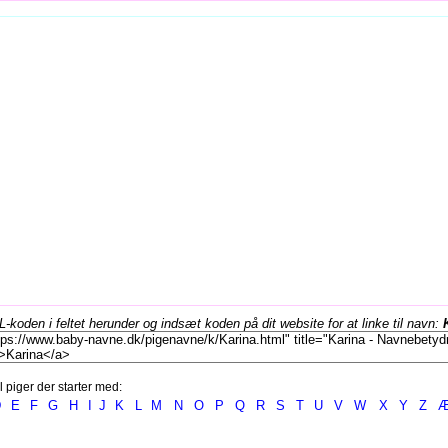
koden i feltet herunder og indsæt koden på dit website for at linke til navn:
l piger der starter med:
D
E
F
G
H
I
J
K
L
M
N
O
P
Q
R
S
T
U
V
W
X
Y
Z