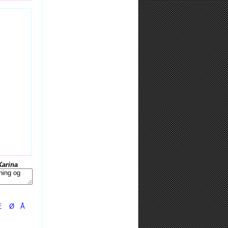
Karina
Æ
Ø
Å