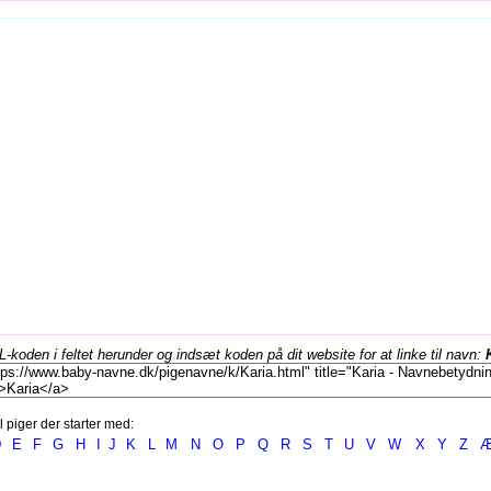
koden i feltet herunder og indsæt koden på dit website for at linke til navn:
l piger der starter med:
D
E
F
G
H
I
J
K
L
M
N
O
P
Q
R
S
T
U
V
W
X
Y
Z