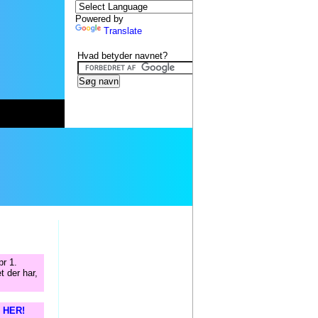
Powered by
Translate
Hvad betyder navnet?
pr 1.
t der har,
s HER!