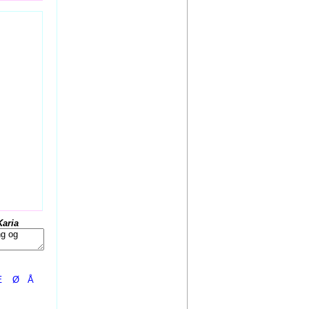
Karia
Æ
Ø
Å