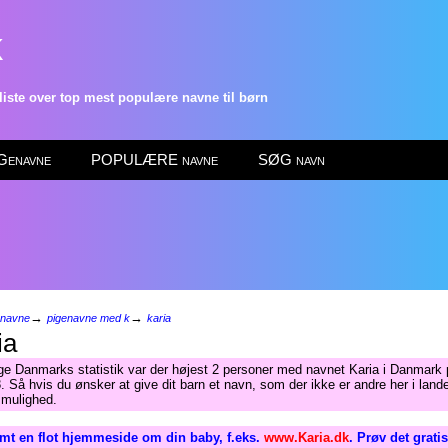
k
ste over top mest populære navne til børn
enavne
POPULÆRE navne
SØG navn
→
→
enavne
pigenavne med k
karia
ia
lge Danmarks statistik var der højest 2 personer med navnet Karia i Danmark 
. Så hvis du ønsker at give dit barn et navn, som der ikke er andre her i lande
 mulighed.
mt en flot hjemmeside om din baby, f.eks.
www.Karia.dk
. Prøv det grati