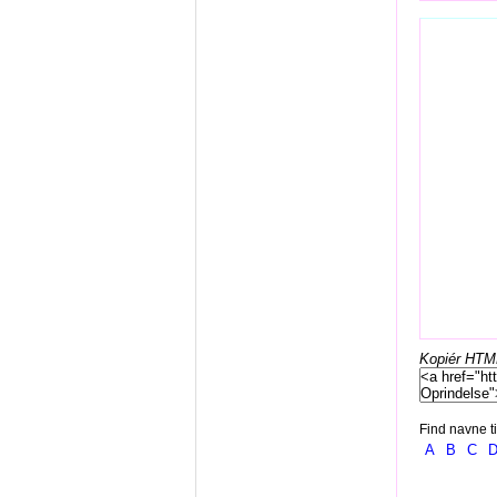
Kopiér HTML-
Find navne ti
A
B
C