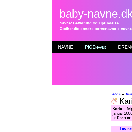
baby-navne.d
Navne: Betydning og Oprindelse
Godkendte danske børnenavne + navneli
NAVNE
PIGEnavne
DRENG
→
navne
pig
Kar
Karia
: Ifø
januar 2008
er Karia en
Lav ne