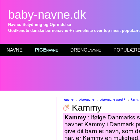
baby-navne.dk
Navne: Betydning og Oprindelse
Godkendte danske børnenavne + navneliste over top mest populære 
NAVNE
PIGEnavne
DRENGenavne
POPULÆRE 
→
→
→
navne
pigenavne
pigenavne med k
kamm
Kammy
Kammy
: Ifølge Danmarks st
navnet Kammy i Danmark pr 
give dit barn et navn, som d
har, er Kammy en mulighed.