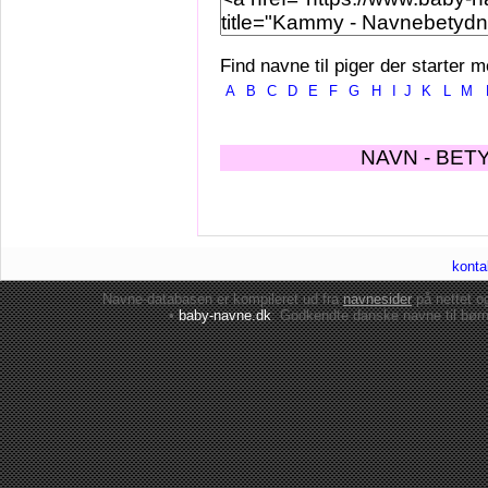
Find navne til piger der starter m
A
B
C
D
E
F
G
H
I
J
K
L
M
NAVN - BET
konta
Navne-databasen er kompileret ud fra
navnesider
på nettet 
•
baby-navne.dk
: Godkendte danske
navne til bør