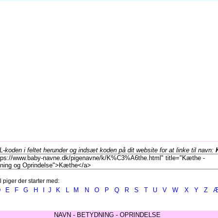
koden i feltet herunder og indsæt koden på dit website for at linke til navn:
l piger der starter med:
D
E
F
G
H
I
J
K
L
M
N
O
P
Q
R
S
T
U
V
W
X
Y
Z
NAVN - BETYDNING - OPRINDELSE