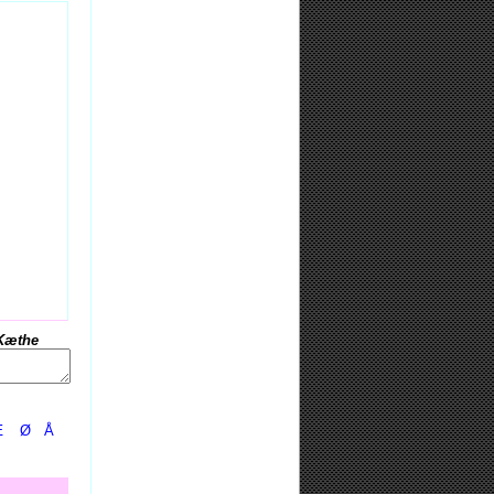
Kæthe
Æ
Ø
Å