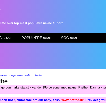
k
ste over top mest populære navne til børn
enavne
POPULÆRE navne
SØG navn
→
→
enavne
pigenavne med k
kæthe
he
ølge Danmarks statistik var der 195 personer med navnet Kæthe i Danmark pr 
t en flot hjemmeside om din baby, f.eks.
www.Kæthe.dk
. Prøv det grat