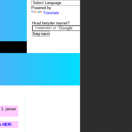
Powered by
Translate
Hvad betyder navnet?
1. januar
is HER!