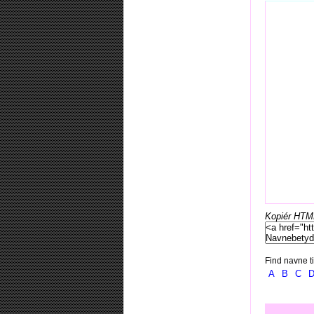
Kopiér HTML-
Find navne ti
A
B
C