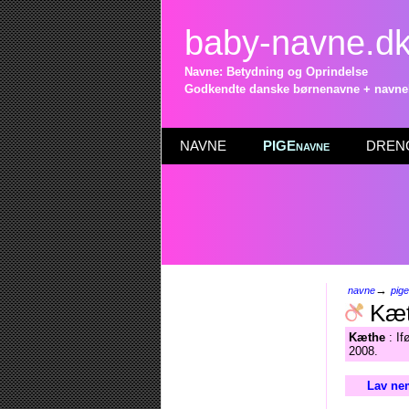
baby-navne.d
Navne: Betydning og Oprindelse
Godkendte danske børnenavne + navneli
NAVNE
PIGEnavne
DRENG
→
navne
pig
Kæt
Kæthe
: If
2008.
Lav nem