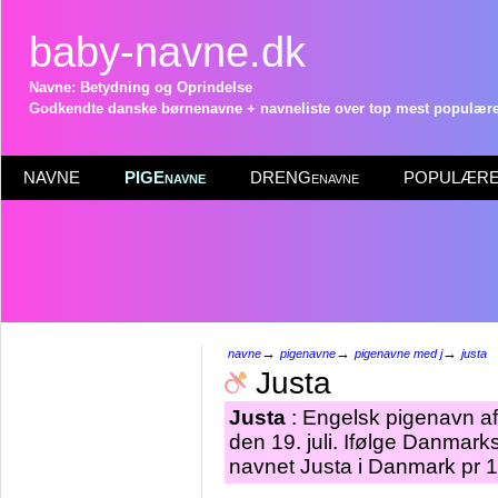
baby-navne.dk
Navne: Betydning og Oprindelse
Godkendte danske børnenavne + navneliste over top mest populære 
NAVNE
PIGEnavne
DRENGenavne
POPULÆRE 
→
→
→
navne
pigenavne
pigenavne med j
justa
Justa
Justa
: Engelsk pigenavn af
den 19. juli. Ifølge Danmark
navnet Justa i Danmark pr 1