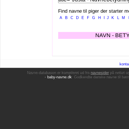
Find navne til piger der starter m
A
B
C
D
E
F
G
H
I
J
K
L
M
NAVN - BET
konta
Navne-databasen er kompileret ud fra
navnesider
på nettet 
•
baby-navne.dk
: Godkendte danske
navne til bør