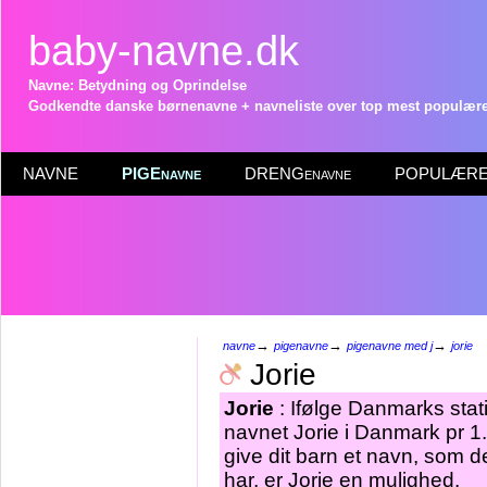
baby-navne.dk
Navne: Betydning og Oprindelse
Godkendte danske børnenavne + navneliste over top mest populære 
NAVNE
PIGEnavne
DRENGenavne
POPULÆRE 
→
→
→
navne
pigenavne
pigenavne med j
jorie
Jorie
Jorie
: Ifølge Danmarks stat
navnet Jorie i Danmark pr 1
give dit barn et navn, som d
har, er Jorie en mulighed.