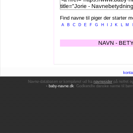
Find navne til piger der starter m
A
B
C
D
E
F
G
H
I
J
K
L
M
NAVN - BET
konta
Navne-databasen er kompileret ud fra
navnesider
på nettet 
•
baby-navne.dk
: Godkendte danske
navne til bør