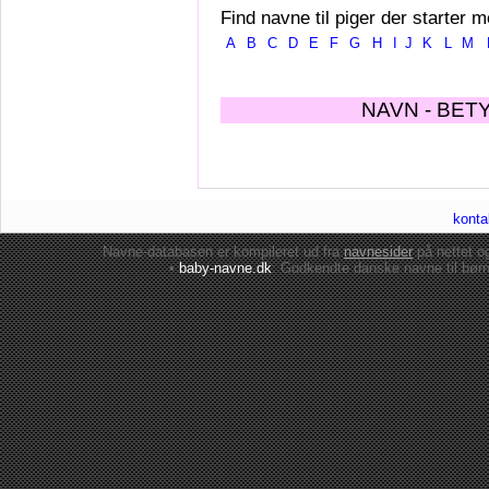
Find navne til piger der starter m
A
B
C
D
E
F
G
H
I
J
K
L
M
NAVN - BET
konta
Navne-databasen er kompileret ud fra
navnesider
på nettet 
•
baby-navne.dk
: Godkendte danske
navne til bør