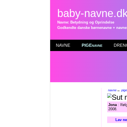
baby-navne.d
Navne: Betydning og Oprindelse
Godkendte danske børnenavne + navneli
NAVNE
PIGEnavne
DRENG
→
navne
pig
Jona
: Iføl
2008.
Lav ne