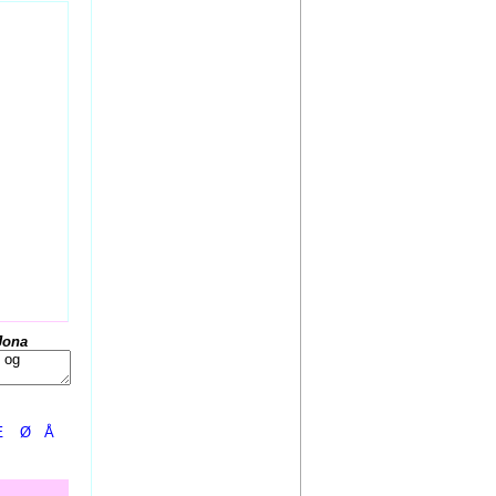
Jona
Æ
Ø
Å