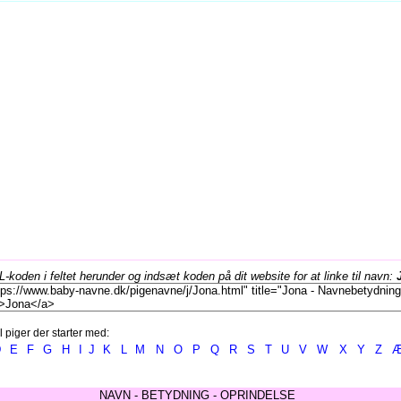
koden i feltet herunder og indsæt koden på dit website for at linke til navn:
l piger der starter med:
D
E
F
G
H
I
J
K
L
M
N
O
P
Q
R
S
T
U
V
W
X
Y
Z
NAVN - BETYDNING - OPRINDELSE