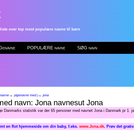
k
ste over top mest populære navne til børn
enavne
POPULÆRE navne
SØG navn
→
→
enavne
pigenavne med j
jona
Jona
ge Danmarks statistik var der 65 personer med navnet Jona i Danmark pr 1. j
mt en flot hjemmeside om din baby, f.eks.
www.Jona.dk
. Prøv det grati