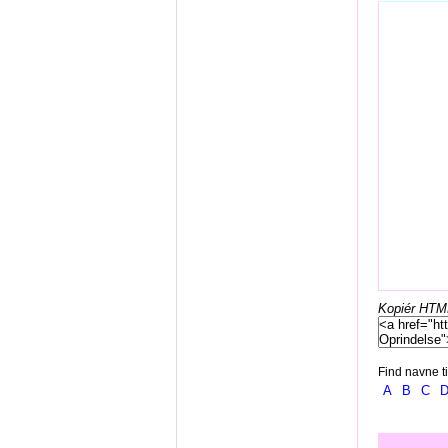
Kopiér HTML-
Find navne ti
A
B
C