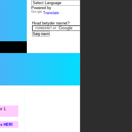
Powered by
Translate
Hvad betyder navnet?
r 1.
tis HER!