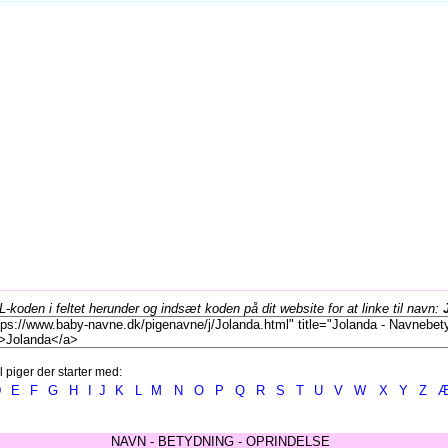
koden i feltet herunder og indsæt koden på dit website for at linke til navn:
l piger der starter med:
D
E
F
G
H
I
J
K
L
M
N
O
P
Q
R
S
T
U
V
W
X
Y
Z
NAVN - BETYDNING - OPRINDELSE