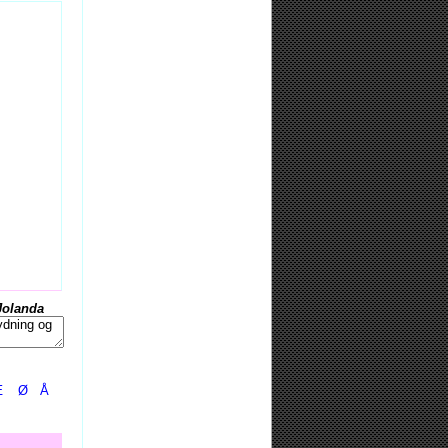
Jolanda
Æ
Ø
Å