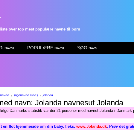
k
ste over top mest populære navne til børn
enavne
POPULÆRE navne
SØG navn
→
→
enavne
pigenavne med j
jolanda
Jolanda
Ifølge Danmarks statistik var der 21 personer med navnet Jolanda i Danmark p
.
t en flot hjemmeside om din baby, f.eks.
www.Jolanda.dk
. Prøv det gra