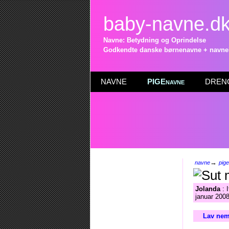
baby-navne.d
Navne: Betydning og Oprindelse
Godkendte danske børnenavne + navneli
NAVNE
PIGEnavne
DRENG
→
navne
pig
Jolanda
: 
januar 2008
Lav nem