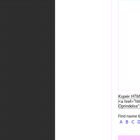
Kopiér HTML-
Find navne ti
A
B
C