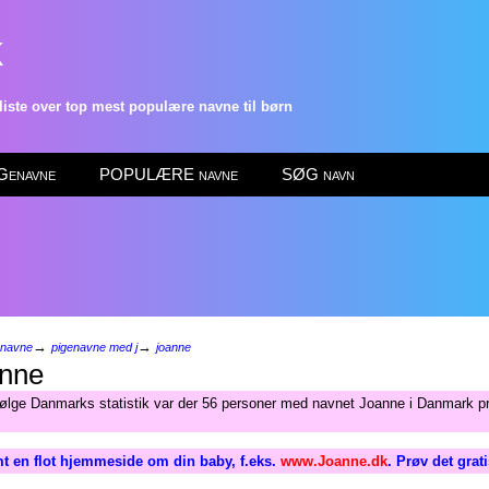
k
ste over top mest populære navne til børn
enavne
POPULÆRE navne
SØG navn
→
→
enavne
pigenavne med j
joanne
nne
følge Danmarks statistik var der 56 personer med navnet Joanne i Danmark pr
t en flot hjemmeside om din baby, f.eks.
www.Joanne.dk
. Prøv det grat