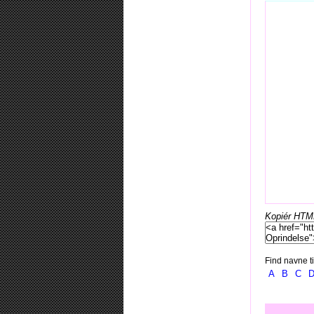
Kopiér HTML-
Find navne ti
A
B
C