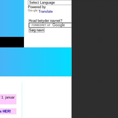
Powered by
Translate
Hvad betyder navnet?
 1. januar
is HER!