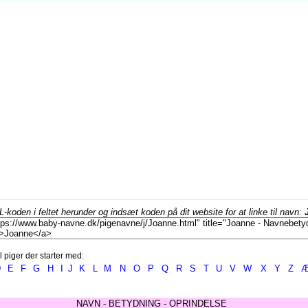
koden i feltet herunder og indsæt koden på dit website for at linke til navn:
l piger der starter med:
D
E
F
G
H
I
J
K
L
M
N
O
P
Q
R
S
T
U
V
W
X
Y
Z
NAVN - BETYDNING - OPRINDELSE