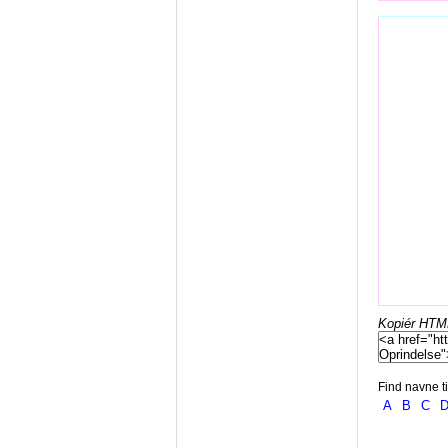
Kopiér HTML-
Find navne ti
A
B
C