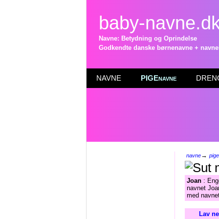
baby-navne.d
Navne: Betydning og Oprindelse
Godkendte danske børnenavne + navneli
NAVNE
PIGEnavne
DRENG
→
navne
pig
Joan
: Eng
navnet Joa
med navnet
Lav ne