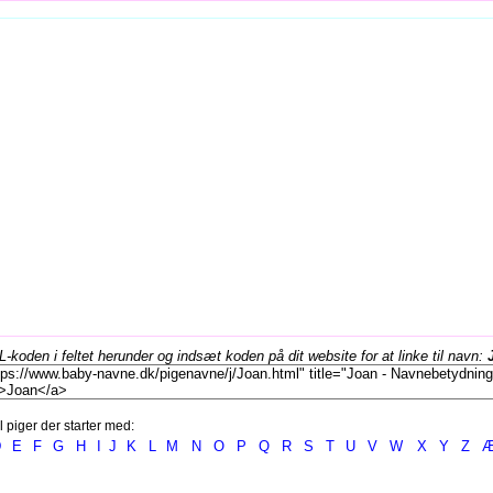
koden i feltet herunder og indsæt koden på dit website for at linke til navn:
l piger der starter med:
D
E
F
G
H
I
J
K
L
M
N
O
P
Q
R
S
T
U
V
W
X
Y
Z