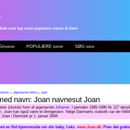
k
ste over top mest populære navne til børn
enavne
POPULÆRE navne
SØG navn
→
→
enavne
pigenavne med j
joan
Joan
elsk (skotsk) form af pigenavnet
Johanne
. I perioden 1985-1996 fik 227 dans
n. Joan kan også være et drengenavn. Ifølge Danmarks statistik var der 6464
 Joan i Danmark pr 1. januar 2008.
mt en flot hjemmeside om din baby, f.eks.
www.Joan.dk
. Prøv det grati