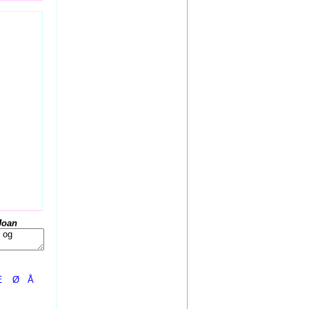
Joan
Æ
Ø
Å