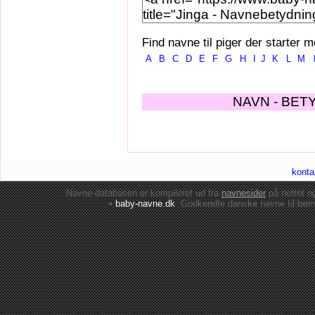
Find navne til piger der starter m
A
B
C
D
E
F
G
H
I
J
K
L
M
NAVN - BET
konta
Navne-databasen er kompileret ud fra
navnesider
på nettet 
•
baby-navne.dk
: Godkendte danske
navne til bør