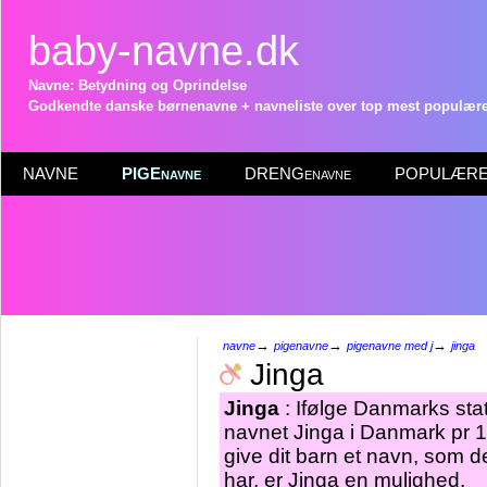
baby-navne.dk
Navne: Betydning og Oprindelse
Godkendte danske børnenavne + navneliste over top mest populære 
NAVNE
PIGEnavne
DRENGenavne
POPULÆRE 
→
→
→
navne
pigenavne
pigenavne med j
jinga
Jinga
Jinga
: Ifølge Danmarks stat
navnet Jinga i Danmark pr 1
give dit barn et navn, som d
har, er Jinga en mulighed.