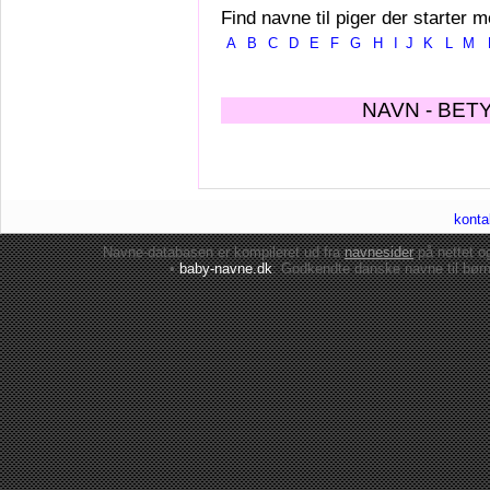
Find navne til piger der starter m
A
B
C
D
E
F
G
H
I
J
K
L
M
NAVN - BET
konta
Navne-databasen er kompileret ud fra
navnesider
på nettet 
•
baby-navne.dk
: Godkendte danske
navne til bør