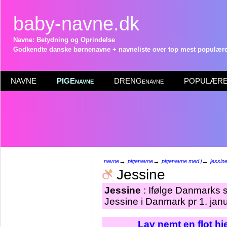
baby-navne.dk
Navne: Betydning og Oprindelse
Godkendte danske børnenavne + navneliste over top mest populære 
NAVNE
PIGEnavne
DRENGenavne
POPULÆRE 
→
→
→
navne
pigenavne
pigenavne med j
jessin
Jessine
Jessine
: Ifølge Danmarks s
Jessine i Danmark pr 1. jan
Lav nemt en flot h