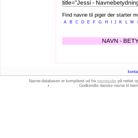
Find navne til piger der starter m
A
B
C
D
E
F
G
H
I
J
K
L
M
NAVN - BET
konta
Navne-databasen er kompileret ud fra
navnesider
på nettet 
•
baby-navne.dk
: Godkendte danske
navne til bør