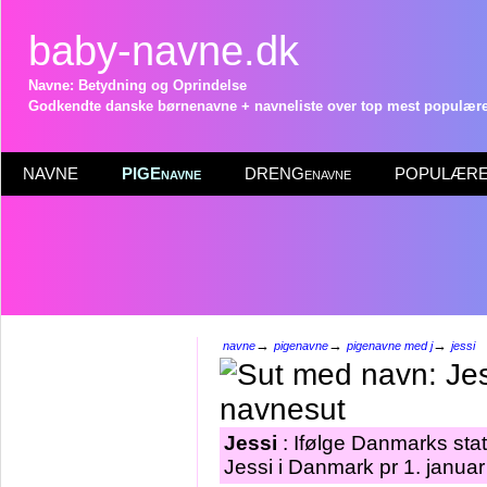
baby-navne.dk
Navne: Betydning og Oprindelse
Godkendte danske børnenavne + navneliste over top mest populære 
NAVNE
PIGEnavne
DRENGenavne
POPULÆRE 
→
→
→
navne
pigenavne
pigenavne med j
jessi
Jessi
: Ifølge Danmarks stat
Jessi i Danmark pr 1. janua