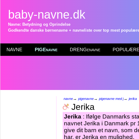
baby-navne.dk
Navne: Betydning og Oprindelse
Godkendte danske børnenavne + navneliste over top mest populære 
NAVNE
PIGEnavne
DRENGenavne
POPULÆRE 
→
→
→
navne
pigenavne
pigenavne med j
jerika
Jerika
Jerika
: Ifølge Danmarks sta
navnet Jerika i Danmark pr 
give dit barn et navn, som d
har, er Jerika en mulighed.