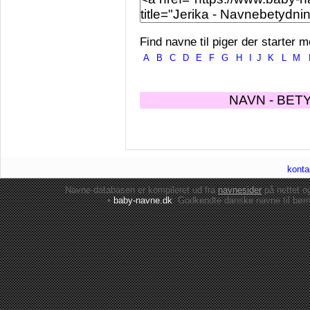
Find navne til piger der starter m
A
B
C
D
E
F
G
H
I
J
K
L
M
NAVN - BET
konta
Navne-databasen er kompileret ud fra
navnesider
på nettet 
•
baby-navne.dk
: Godkendte danske
navne til bør