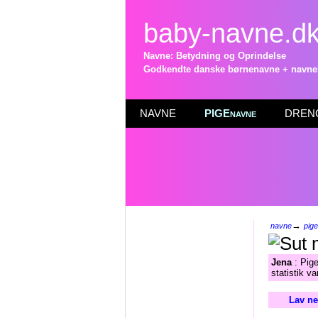
baby-navne.d
Navne: Betydning og Oprindelse
Godkendte danske børnenavne + navneli
NAVNE
PIGEnavne
DRENG
→
navne
pig
Jena
: Pige
statistik v
Lav ne