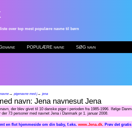
k
ste over top mest populære navne til børn
enavne
POPULÆRE navne
SØG navn
→
→
enavne
pigenavne med j
jena
Jena
navn, der blev givet til 10 danske piger i perioden fra 1985-1996. Ifølge Dan
ar der 73 personer med navnet Jena i Danmark pr 1. januar 2008.
mt en flot hjemmeside om din baby, f.eks.
www.Jena.dk
. Prøv det grati