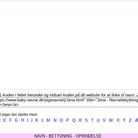
koden i feltet herunder og indsæt koden på dit website for at linke til navn:
l piger der starter med:
D
E
F
G
H
I
J
K
L
M
N
O
P
Q
R
S
T
U
V
W
X
Y
Z
NAVN - BETYDNING - OPRINDELSE