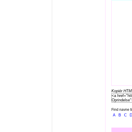
Kopiér HTML-
Find navne ti
A
B
C