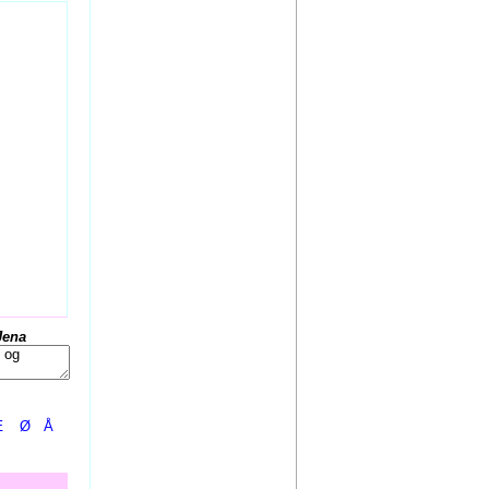
Jena
Æ
Ø
Å