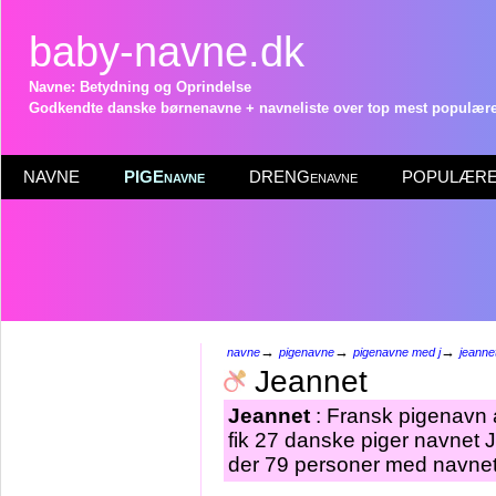
baby-navne.dk
Navne: Betydning og Oprindelse
Godkendte danske børnenavne + navneliste over top mest populære 
NAVNE
PIGEnavne
DRENGenavne
POPULÆRE 
→
→
→
navne
pigenavne
pigenavne med j
jeanne
Jeannet
Jeannet
: Fransk pigenavn a
fik 27 danske piger navnet J
der 79 personer med navnet