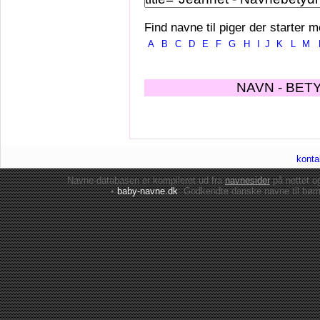
Find navne til piger der starter m
A
B
C
D
E
F
G
H
I
J
K
L
M
NAVN - BET
konta
Navne-databasen er kompileret ud fra
navnesider
på nettet 
•
baby-navne.dk
: Godkendte danske
navne til bør