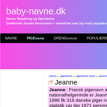
baby-navne.dk
Navne: Betydning og Oprindelse
Godkendte danske børnenavne + navneliste over top mest populære 
NAVNE
PIGEnavne
DRENGenavne
POPULÆRE 
→
→
→
navne
pigenavne
pigenavne med j
jeanne
Jeanne
Jeanne
: Fransk pigenavn a
nationalhelgeninde er Jeann
1996 fik 316 danske piger 
statistik var der 1871 pers