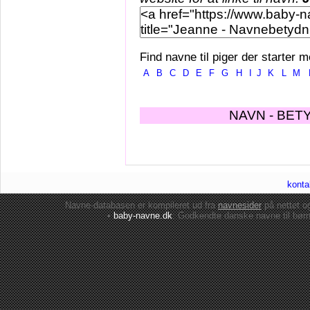
Find navne til piger der starter m
A
B
C
D
E
F
G
H
I
J
K
L
M
NAVN - BET
konta
Navne-databasen er kompileret ud fra
navnesider
på nettet 
•
baby-navne.dk
: Godkendte danske
navne til bør