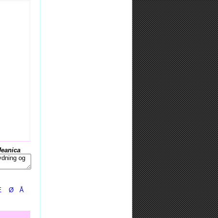
Jeanica
Æ
Ø
Å