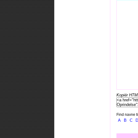
Kopiér HTML-
Find navne ti
A
B
C