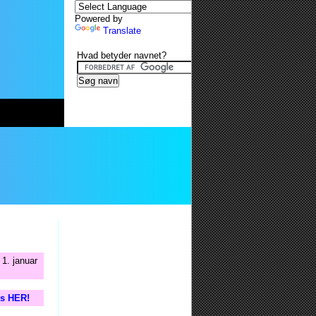
Powered by
Translate
Hvad betyder navnet?
1. januar
is HER!