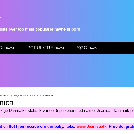
k
ste over top mest populære navne til børn
enavne
POPULÆRE navne
SØG navn
→
→
enavne
pigenavne med j
jeanica
nica
følge Danmarks statistik var der 5 personer med navnet Jeanica i Danmark pr 
t en flot hjemmeside om din baby, f.eks.
www.Jeanica.dk
. Prøv det grat