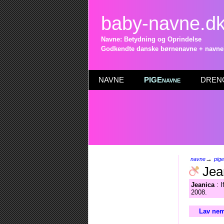
baby-navne.d
Navne: Betydning og Oprindelse
Godkendte danske børnenavne + navneli
NAVNE
PIGEnavne
DRENG
→
navne
pig
Jea
Jeanica
: I
2008.
Lav nem