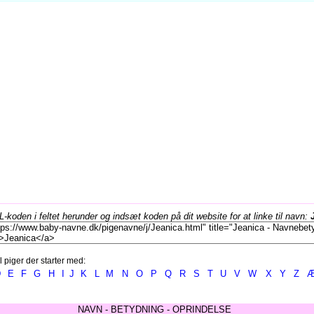
koden i feltet herunder og indsæt koden på dit website for at linke til navn:
l piger der starter med:
D
E
F
G
H
I
J
K
L
M
N
O
P
Q
R
S
T
U
V
W
X
Y
Z
NAVN - BETYDNING - OPRINDELSE