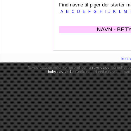
Find navne til piger der starter m
A
B
C
D
E
F
G
H
I
J
K
L
M
NAVN - BET
konta
Navne-databasen er kompileret ud fra
navnesider
på nettet 
•
baby-navne.dk
: Godkendte danske
navne til bør