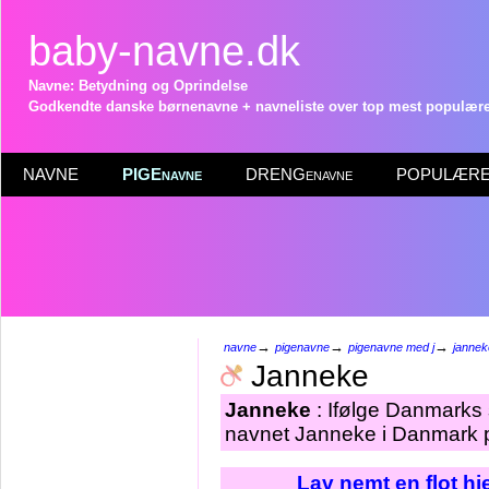
baby-navne.dk
Navne: Betydning og Oprindelse
Godkendte danske børnenavne + navneliste over top mest populære 
NAVNE
PIGEnavne
DRENGenavne
POPULÆRE 
→
→
→
navne
pigenavne
pigenavne med j
jannek
Janneke
Janneke
: Ifølge Danmarks 
navnet Janneke i Danmark p
Lav nemt en flot h